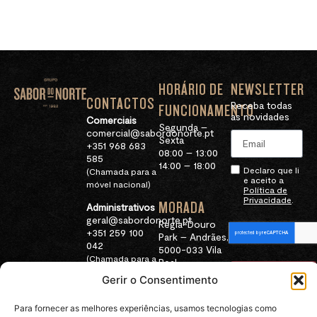
HORÁRIO DE
NEWSLETTER
CONTACTOS
Receba todas
FUNCIONAMENTO
as novidades
Comerciais
Segunda –
comercial@sabordonorte.pt
Sexta
+351 968 683
08:00 – 13:00
585
14:00 – 18:00
Declaro que li
(Chamada para a
e aceito a
móvel nacional)
Política de
Privacidade
.
MORADA
Administrativos
geral@sabordonorte.pt
Regia-Douro
+351 259 100
Park – Andrães,
042
5000-033 Vila
(Chamada para a
Real
rede fixa
Subscrever
Gerir o Consentimento
nacional)
Para fornecer as melhores experiências, usamos tecnologias como