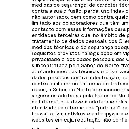
medidas de segurança, de carácter técni
contra a sua difusão, perda, uso indevi
não autorizado, bem como contra qualqu
limitado aos colaboradores que têm uma
contacto com essas informações para p
entidades terceiras que, no âmbito de
tratamento de dados pessoais dos Clien
medidas técnicas e de segurança adeq
requisitos previstos na legislação em 
privacidade e dos dados pessoais dos Cl
subcontratada pela Sabor do Norte tra
adotando medidas técnicas e organizaci
dados pessoais contra a destruição, acid
contra qualquer outra forma de tratamen
casos, a Sabor do Norte permanece resp
segurança adotadas pela Sabor do Nort
na Internet que devem adotar medidas 
atualizados em termos de “patches” d
firewall ativa, antivírus e anti-spyware
websites em cuja reputação não confie