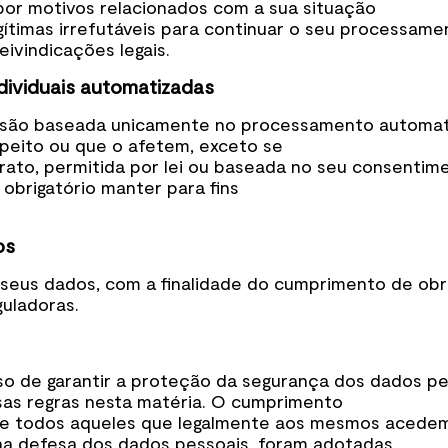
or motivos relacionados com a sua situação
gítimas irrefutáveis para continuar o seu processam
ivindicações legais.
individuais automatizadas
cisão baseada unicamente no processamento automati
speito ou que o afetem, exceto se
to, permitida por lei ou baseada no seu consentimen
obrigatório manter para fins
os
seus dados, com a finalidade do cumprimento de obr
eguladoras.
de garantir a proteção da segurança dos dados pess
as regras nesta matéria. O cumprimento
 de todos aqueles que legalmente aos mesmos acede
na defesa dos dados pessoais, foram adotadas