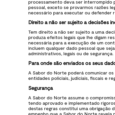
processamento deva ser interrompido p
pessoal, exceto se provarmos razões le
necessário para executar ou defender re
Direito a não ser sujeito a decisões 
Tem direito a não ser sujeito a uma de
produza efeitos legais que lhe digam re
necessária para a execução de um contra
incluem qualquer dado pessoal que seja 
administrativos, legais ou de segurança.
Para onde são enviados os seus dad
A Sabor do Norte poderá comunicar os 
entidades policiais, judiciais, fiscais e r
Segurança
A Sabor do Norte assume o compromisso 
tendo aprovado e implementado rigoros
destas regras constitui uma obrigação
empenho que a Sabor do Norte revela 