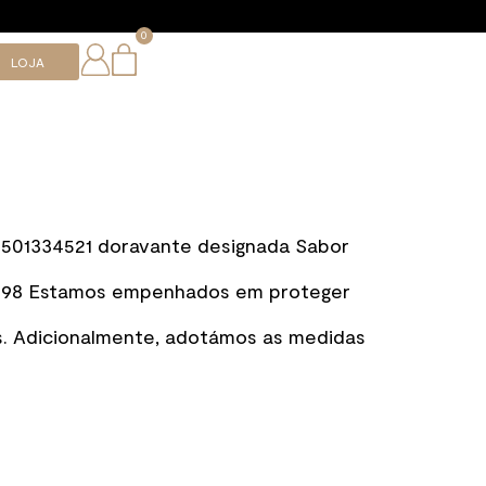
0
LOJA
IF 501334521 doravante designada Sabor
2 098 Estamos empenhados em proteger
s. Adicionalmente, adotámos as medidas