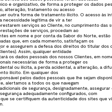
co e organizativo, de forma a proteger os dados pess
do, alteração, tratamento ou acesso
er outra forma de tratamento ilícito. O acesso às i
 necessidade legítima de vir a ter
restarem serviços ao Cliente, no cumprimento das s
 prestações de serviços, procedam ao
tes em nome e por conta da Sabor do Norte, estão ob
uadas que, em cada momento, satisfaçam os
vigor e assegurem a defesa dos direitos do titular d
ientes). Assim, qualquer entidade
tará os dados pessoais dos nossos Clientes, em nom
onais necessárias de forma a proteger os
ental ou ilícita, a perda acidental, a alteração, a di
to ilícito. Em qualquer dos
onsável pelos dados pessoais que lhe sejam disponi
e, alertamos a todos os que navegam
adicionais de segurança, designadamente, assegurar
e segurança adequadamente configurados, com
 e que se certifiquem da autenticidade dos sites que v
m.