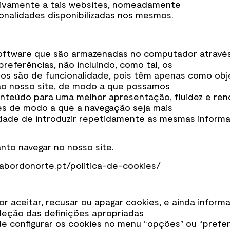
ativamente a tais websites, nomeadamente
ionalidades disponibilizadas nos mesmos.
oftware que são armazenadas no computador através
eferências, não incluindo, como tal, os
mos são de funcionalidade, pois têm apenas como obj
 ao nosso site, de modo a que possamos
teúdo para uma melhor apresentação, fluidez e rend
es de modo a que a navegação seja mais
idade de introduzir repetidamente as mesmas informa
to navegar no nosso site.
sabordonorte.pt/politica-de-cookies/
r aceitar, recusar ou apagar cookies, e ainda inform
eção das definições apropriadas
ode configurar os cookies no menu “opções” ou “prefe