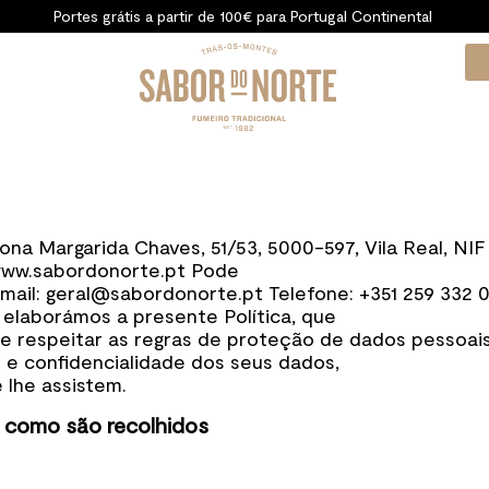
Portes grátis a partir de 100€ para Portugal Continental
ona Margarida Chaves, 51/53, 5000-597, Vila Real, N
www.sabordonorte.pt Pode
Email: geral@sabordonorte.pt Telefone: +351 259 33
 elaborámos a presente Política, que
 respeitar as regras de proteção de dados pessoai
 e confidencialidade dos seus dados,
 lhe assistem.
 como são recolhidos