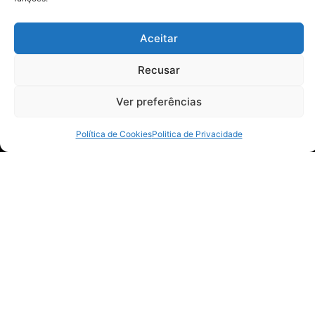
Aceitar
Recusar
Ver preferências
Política de Cookies
Politica de Privacidade
HORÁRIO DE
NEWSLETTER
CONTACTOS
Receba todas
FUNCIONAMENTO
as novidades
Comerciais
Segunda –
comercial@sabordonorte.pt
Sexta
+351 968 683
08:00 – 13:00
585
14:00 – 18:00
Declaro que li
(Chamada para a
e aceito a
móvel nacional)
Política de
Privacidade
.
MORADA
Administrativos
geral@sabordonorte.pt
Regia-Douro